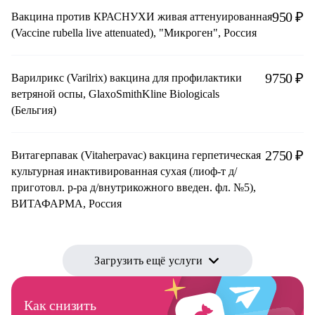
950 ₽
Вакцина против КРАСНУХИ живая аттенуированная
(Vaccine rubella live attenuated), "Микроген", Россия
9750 ₽
Варилрикс (Varilrix) вакцина для профилактики
ветряной оспы, GlaxoSmithKline Biologicals
(Бельгия)
2750 ₽
Витагерпавак (Vitaherpavac) вакцина герпетическая
культурная инактивированная сухая (лиоф-т д/
приготовл. р-ра д/внутрикожного введен. фл. №5),
ВИТАФАРМА, Россия
Загрузить ещё услуги
Как снизить