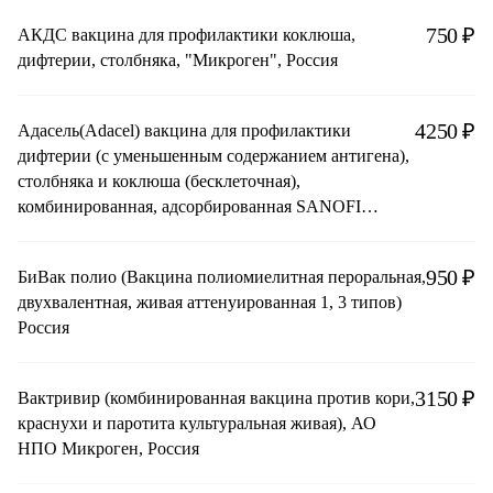
750 ₽
АКДС вакцина для профилактики коклюша,
дифтерии, столбняка, "Микроген", Россия
4250 ₽
Адасель(Adacel) вакцина для профилактики
дифтерии (с уменьшенным содержанием антигена),
столбняка и коклюша (бесклеточная),
комбинированная, адсорбированная SANOFI
PASTEUR, Limited (Канада)
950 ₽
БиВак полио (Вакцина полиомиелитная пероральная,
двухвалентная, живая аттенуированная 1, 3 типов)
Россия
3150 ₽
Вактривир (комбинированная вакцина против кори,
краснухи и паротита культуральная живая), АО
НПО Микроген, Россия