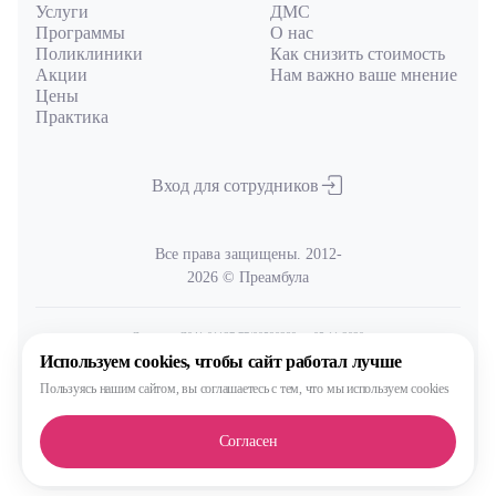
Услуги
ДМС
Программы
О нас
Поликлиники
Как снизить стоимость
Акции
Нам важно ваше мнение
Цены
Практика
Вход для сотрудников
Все права защищены. 2012-
2026 © Преамбула
Лицензия Л041-01137-77/00590289
от 05.11.2020
выдана Министерством здравоохранения Московской области
Используем cookies,
чтобы сайт работал лучше
Пользуясь нашим сайтом,
вы соглашаетесь с тем, что
мы используем cookies
Политика
обработки и защиты персональных данных
Согласен
Сделано, конечно, в MAX