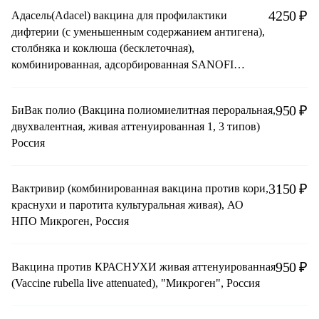
4250 ₽
Адасель(Adacel) вакцина для профилактики
дифтерии (с уменьшенным содержанием антигена),
столбняка и коклюша (бесклеточная),
комбинированная, адсорбированная SANOFI
PASTEUR, Limited (Канада)
950 ₽
БиВак полио (Вакцина полиомиелитная пероральная,
двухвалентная, живая аттенуированная 1, 3 типов)
Россия
3150 ₽
Вактривир (комбинированная вакцина против кори,
краснухи и паротита культуральная живая), АО
НПО Микроген, Россия
950 ₽
Вакцина против КРАСНУХИ живая аттенуированная
(Vaccine rubella live attenuated), "Микроген", Россия