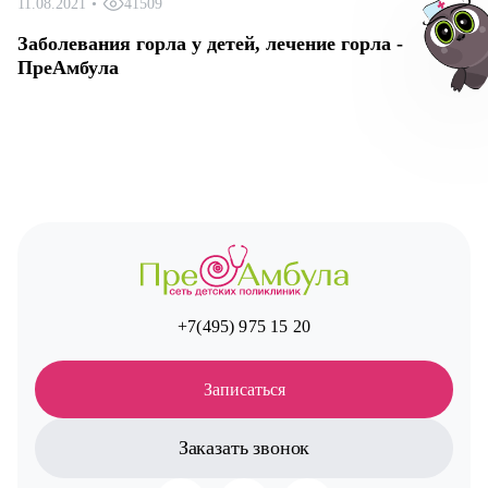
11.08.2021
•
41509
Заболевания горла у детей, лечение горла -
ПреАмбула
Авт
+7(495) 975 15 20
Записаться
Заказать звонок