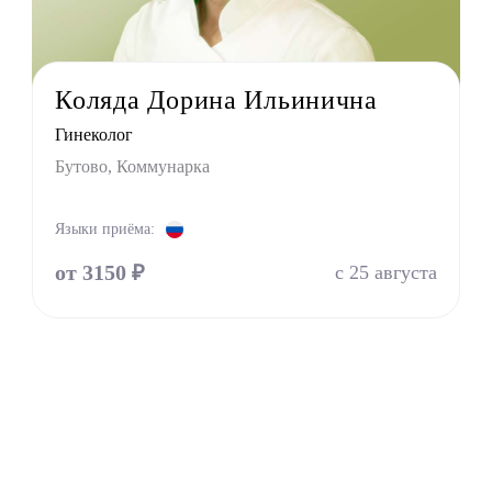
г
терапевт
тр
Коляда Дорина Ильинична
г
Гинеколог
ринолог
Бутово, Коммунарка
Языки приёма:
от 3150 ₽
с 25 августа