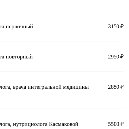
ога первичный
3150 ₽
га повторный
2950 ₽
лога, врача интегральной медицины
2850 ₽
лога, нутрициолога Касмаковой
5500 ₽