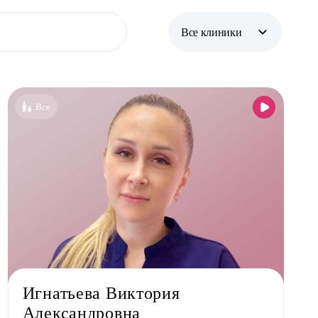
Все клиники
Все клиники
Бутово
Все
Жулебино
Коммунарка
Некрасовка
Новокосино
Игнатьева Виктория
Александровна