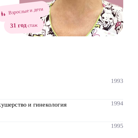
Взрослые и дети
31 год
стаж
1993
1994
кушерство и гинекология
1995