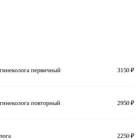
-гинеколога первичный
3150 ₽
-гинеколога повторный
2950 ₽
лога
2250 ₽