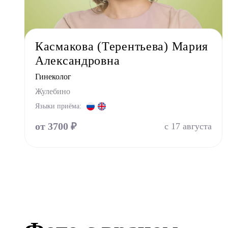
Уроло
Физио
Фониа
Касмакова (Терентьева) Мария
Хирур
Александровна
Эндок
Гинеколог
Жулебино
Языки приёма:
от 3700 ₽
с 17 августа