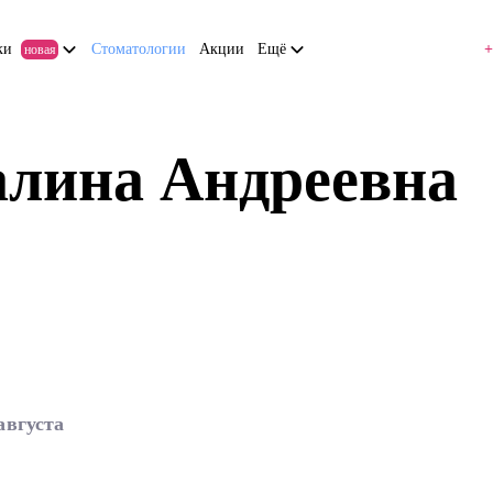
ки
Стоматологии
Акции
Ещё
+
новая
алина Андреевна
августа