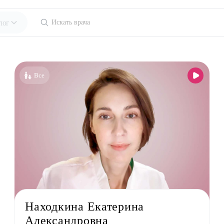
лог
ециальности
голог-иммунолог
Все
езиолог
энтеролог
олог
толог
лог детский
ед
лог
льный терапевт
Находкина Екатерина
лог
Александровна
лог