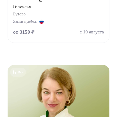
Гинеколог
ед
Бутово
пат
Языки приёма:
оларинголог (лор)
от 3150 ₽
с 10 августа
молог (Окулист)
тр
атр
лог
онолог
толог имплантолог
Все
олог ортодонт
олог ортопед
олог хирург
олог терапевт
УЗИ