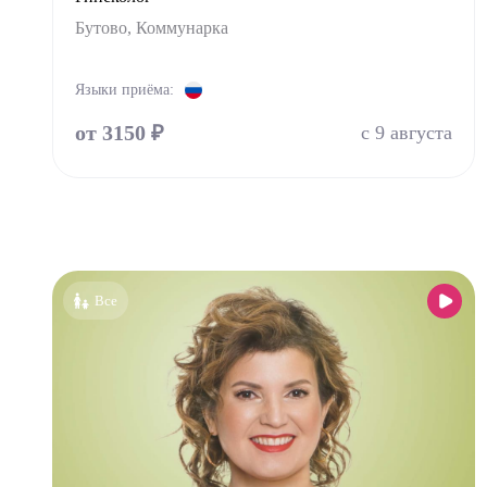
Бутово, Коммунарка
Ортоп
Остео
Языки приёма:
Оторин
от 3150 ₽
с 9 августа
Офталь
Педиа
Психи
Психо
Пульм
Все
Стома
Стомат
Стомат
Стомат
Стомат
Врач 