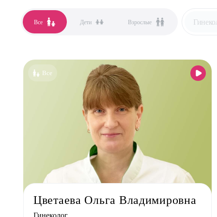
Гинеко
Все
Дети
Взрослые
Все сп
Аллер
Все
Анест
Гастро
Гинек
Дерма
Кардио
Логоп
Маммо
Мануа
Цветаева Ольга Владимировна
Невро
Гинеколог
Нефро