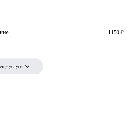
ание
1150 ₽
 ещё услуги