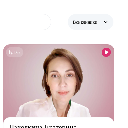
Все клиники
Все клиники
Бутово
Все
Жулебино
Коммунарка
Некрасовка
Новокосино
Находкина Екатерина