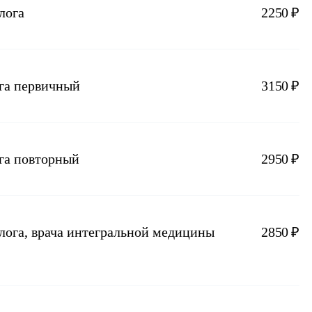
лога
2250 ₽
ога первичный
3150 ₽
га повторный
2950 ₽
лога, врача интегральной медицины
2850 ₽