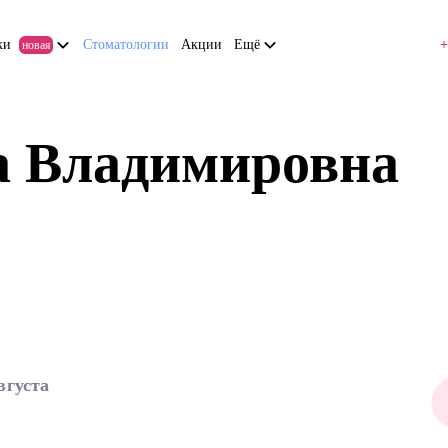
ки
Стоматологии
Акции
Ещё
+
новая
а Владимировна
вгуста