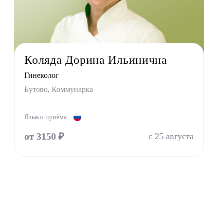
УЗИ
г
терапевт
тр
Коляда Дорина Ильинична
г
Гинеколог
ринолог
Бутово, Коммунарка
Языки приёма:
от 3150 ₽
с 25 августа