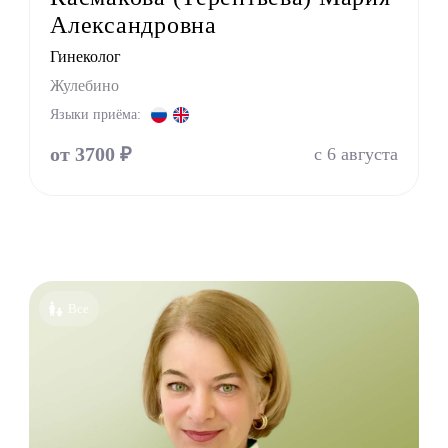
Александровна
лог
Гинеколог
ед
Жулебино
пат
Языки приёма:
оларинголог (лор)
от 3700 ₽
с 6 августа
молог (Окулист)
тр
атр
лог
онолог
толог имплантолог
Все
олог ортодонт
олог ортопед
олог хирург
олог терапевт