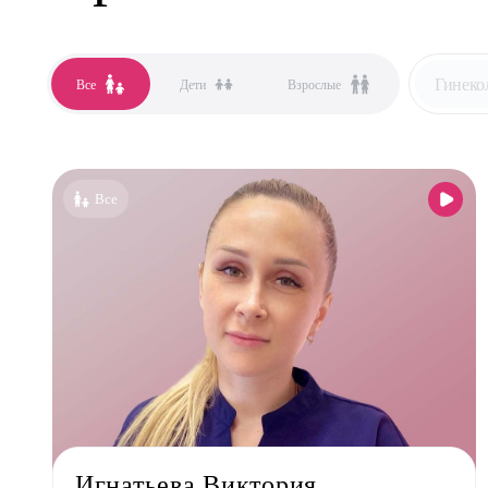
Гинеко
Все
Дети
Взрослые
Все сп
Аллер
Все
Анест
Гастро
Гинек
Дерма
Кардио
Логоп
Маммо
Мануа
Игнатьева Виктория
Невро