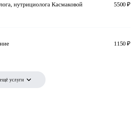
лога, нутрициолога Касмаковой
5500 ₽
ание
1150 ₽
 ещё услуги