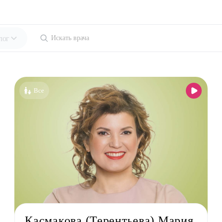
лог
ециальности
голог-иммунолог
Все
езиолог
энтеролог
олог
толог
лог детский
ед
лог
льный терапевт
Касмакова (Терентьева) Мария
лог