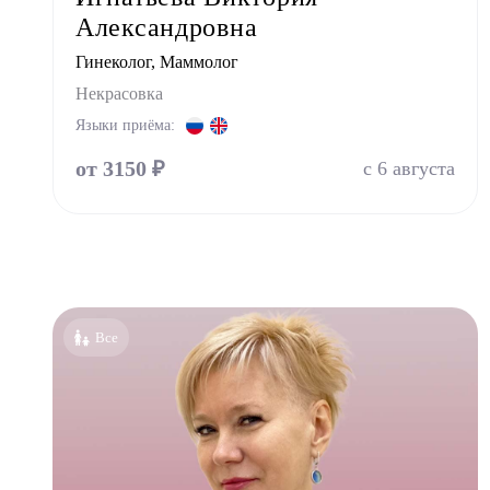
Александровна
Нефро
Гинеколог, Маммолог
Ортоп
Некрасовка
Остео
Языки приёма:
Оторин
от 3150 ₽
с 6 августа
Офталь
Педиа
Психи
Психо
Пульм
Все
Стома
Стомат
Стомат
Стомат
Стомат