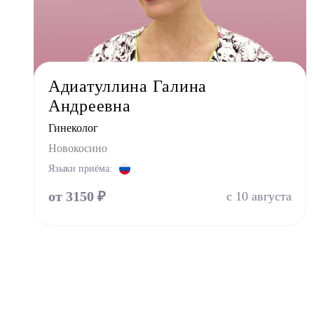
Врач 
Уроло
Физио
Фониа
Адиатуллина Галина
Хирур
Андреевна
Эндок
Гинеколог
Новокосино
Языки приёма:
от 3150 ₽
с 10 августа