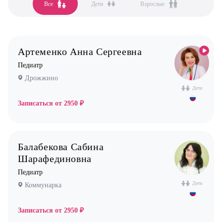
Все
Дети
Взрослые
Все клиники
Анестезиолог
Бутово
Гастроэнтеролог
Бутово парк
Гинеколог
Артеменко Анна Сергеевна
Дрожжино
Дерматолог
Педиатр
Жулебино
Кардиолог детский
Дрожжино
Коммунарка
Логопед
Дети
Кузьминки
Записаться от
2950 ₽
Маммолог
Некрасовка
Мануальный терапевт
Новокосино
Невролог
Балабекова Сабина
Нефролог
Шарафединовна
Ортопед
Педиатр
Дети
Коммунарка
Остеопат
Оториноларинголог (лор)
Записаться от
2950 ₽
Офтальмолог (Окулист)