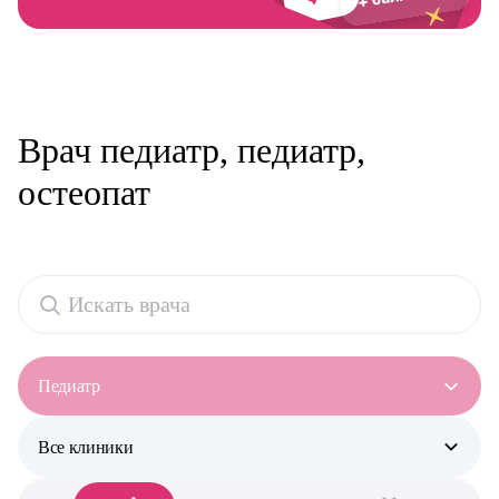
Врач педиатр, педиатр,
остеопат
Педиатр
Все клиники
Все специальности
Аллерголог-иммунолог