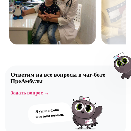
Ответим на все вопросы в
чат-боте
ПреАмбулы
Задать вопрос →
Авт
Я умная Сова
и готова помочь