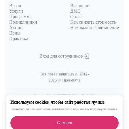
Врачи
Вакансии
Услуги
ДМС
Программы
О нас
Поликлиники
Как снизить стоимость
Акции
Нам важно ваше мнение
Цены
Практика
Вход для сотрудников
Все права защищены. 2012-
2026 © Преамбула
Лицензия Л041-01137-77/00590289
от 05.11.2020
выдана Министерством здравоохранения Московской области
Используем cookies,
чтобы сайт работал лучше
Пользуясь нашим сайтом,
вы соглашаетесь с тем, что
мы используем cookies
Политика
обработки и защиты персональных данных
Согласен
Сделано, конечно, в MAX