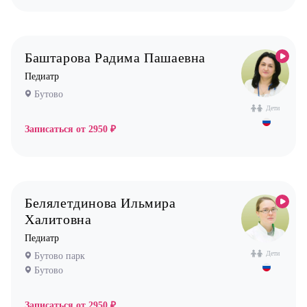
Педиатр
Психиатр
Баштарова Радима Пашаевна
Психолог
Педиатр
Пульмонолог
Бутово
Стоматолог имплантолог
Дети
Стоматолог ортодонт
Записаться от
2950 ₽
Стоматолог ортопед
Стоматолог хирург
Стоматолог терапевт
Белялетдинова Ильмира
Врач УЗИ
Халитовна
Уролог
Педиатр
Дети
Бутово парк
Физиотерапевт
Бутово
Фониатр
Хирург
Записаться от
2950 ₽