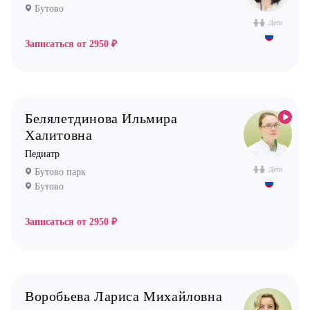
Бутово
Стоматолог имплантолог
Дети
Стоматолог ортодонт
Записаться от
2950 ₽
Стоматолог ортопед
Стоматолог хирург
Стоматолог терапевт
Белялетдинова Ильмира
Врач УЗИ
Халитовна
Уролог
Педиатр
Дети
Бутово парк
Физиотерапевт
Бутово
Фониатр
Хирург
Записаться от
2950 ₽
Эндокринолог
Воробьева Лариса Михайловна