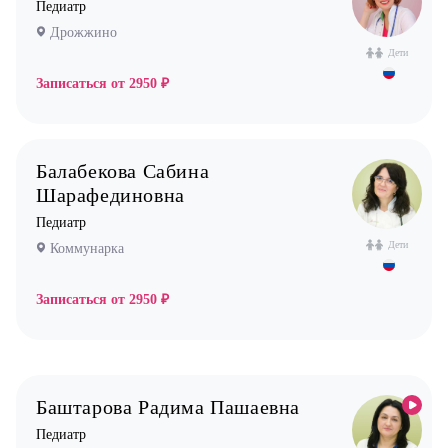
Педиатр
Жулебино
Кардиолог детский
Дрожжино
Коммунарка
Логопед
Дети
Кузьминки
Записаться от
2950 ₽
Маммолог
Некрасовка
Мануальный терапевт
Новокосино
Невролог
Балабекова Сабина
Нефролог
Шарафединовна
Ортопед
Педиатр
Дети
Коммунарка
Остеопат
Оториноларинголог (лор)
Записаться от
2950 ₽
Офтальмолог (Окулист)
Педиатр
Психиатр
Баштарова Радима Пашаевна
Психолог
Педиатр
Пульмонолог