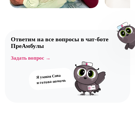
Ответим на все вопросы в
чат-боте
ПреАмбулы
Задать вопрос →
Авт
Я умная Сова
и готова помочь