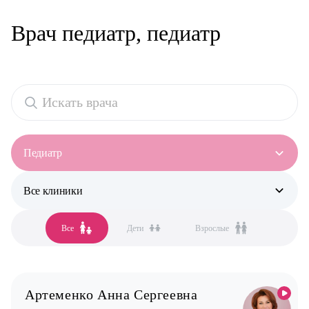
Врач педиатр, педиатр
Педиатр
Все клиники
Все специальности
Аллерголог-иммунолог
Все
Дети
Взрослые
Все клиники
Анестезиолог
Бутово
Гастроэнтеролог
Бутово парк
Гинеколог
Артеменко Анна Сергеевна
Дрожжино
Дерматолог