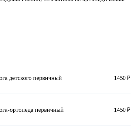
ога детского первичный
1450 ₽
лога-ортопеда первичный
1450 ₽