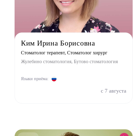
Стомат
Врач 
Уроло
Физио
Фониа
Ким Ирина Борисовна
Хирур
Стоматолог терапевт, Стоматолог хирург
Эндок
Жулебино стоматология, Бутово стоматология
Языки приёма:
с 7 августа