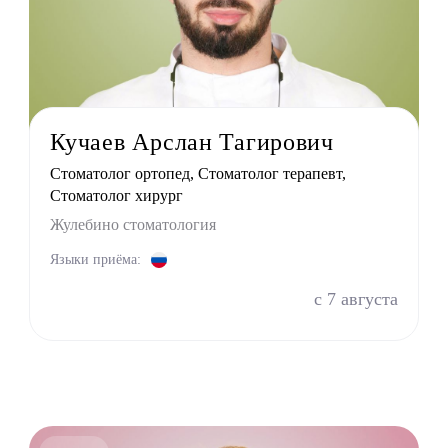
олог терапевт
УЗИ
г
терапевт
тр
Кучаев Арслан Тагирович
г
Стоматолог ортопед, Стоматолог терапевт,
ринолог
Стоматолог хирург
Жулебино стоматология
Языки приёма:
с 7 августа