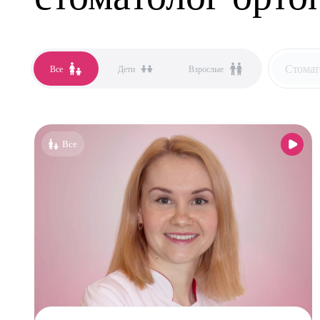
Стомат
Все
Дети
Взрослые
Все сп
Аллер
Все
Анест
Гастро
Гинек
Дерма
Кардио
Логоп
Маммо
Мануа