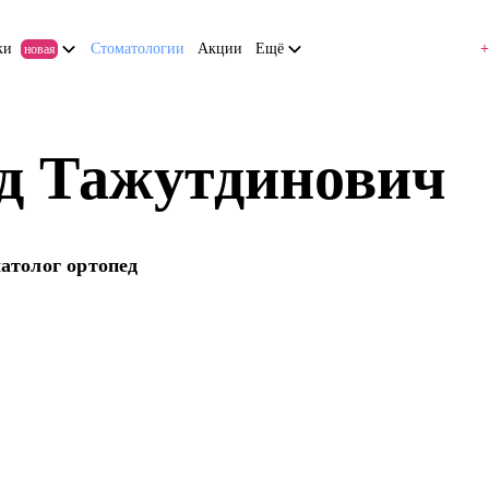
ки
Стоматологии
Акции
Ещё
+
новая
д Тажутдинович
атолог ортопед