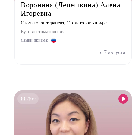
Воронина (Лепешкина) Алена
Невро
Игоревна
Нефро
Стоматолог терапевт, Стоматолог хирург
Ортоп
Бутово стоматология
Остео
Языки приёма:
Оторин
с 7 августа
Офталь
Педиа
Психи
Психо
Пульм
Дети
Стома
Стомат
Стомат
Стомат