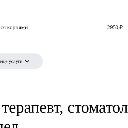
ися корнями
2950 ₽
 ещё услуги
терапевт, стоматол
пед