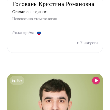
Головань Кристина Романовна
лог
Стоматолог терапевт
лог
Новокосино стоматология
ед
пат
Языки приёма:
оларинголог (лор)
с 7 августа
молог (Окулист)
тр
атр
лог
онолог
толог имплантолог
Все
олог ортодонт
олог ортопед
олог хирург