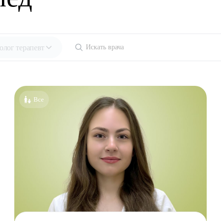
олог терапевт
ециальности
голог-иммунолог
Все
езиолог
энтеролог
олог
толог
лог детский
ед
лог
льный терапевт