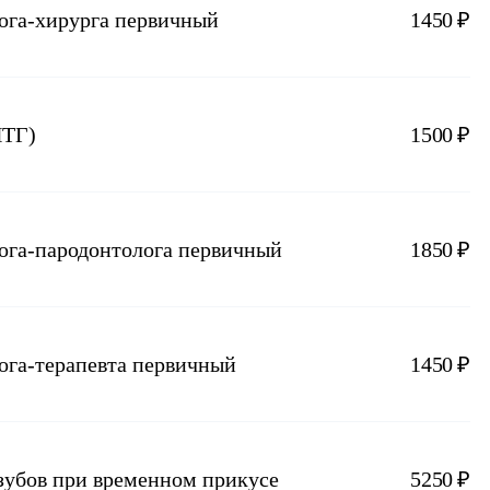
лога-хирурга первичный
1450 ₽
ПТГ)
1500 ₽
лога-пародонтолога первичный
1850 ₽
лога-терапевта первичный
1450 ₽
 зубов при временном прикусе
5250 ₽