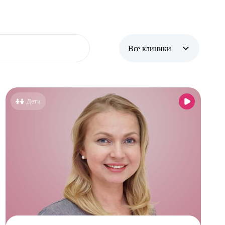
Все клиники
Все клиники
Бутово парк
Дети
Бутово стоматология
Жулебино стоматология
Новокосино стоматология