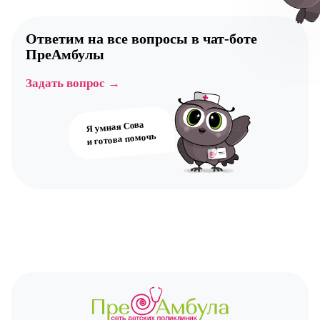
Ответим на все вопросы в
чат-боте
ПреАмбулы
Авт
Задать вопрос →
Я умная Сова
и готова помочь