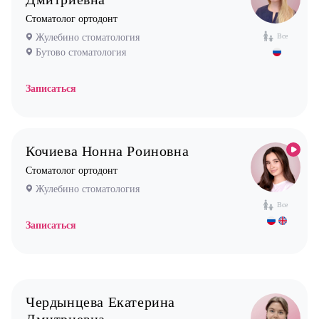
Новокосино стоматология
Кардиолог детский
Стоматолог ортодонт
Логопед
Жулебино стоматология
Все
Бутово стоматология
Маммолог
Мануальный терапевт
Записаться
Невролог
Нефролог
Кочиева Нонна Роиновна
Ортопед
Стоматолог ортодонт
Остеопат
Жулебино стоматология
Оториноларинголог (лор)
Все
Офтальмолог (Окулист)
Записаться
Педиатр
Психиатр
Психолог
Чердынцева Екатерина
Пульмонолог