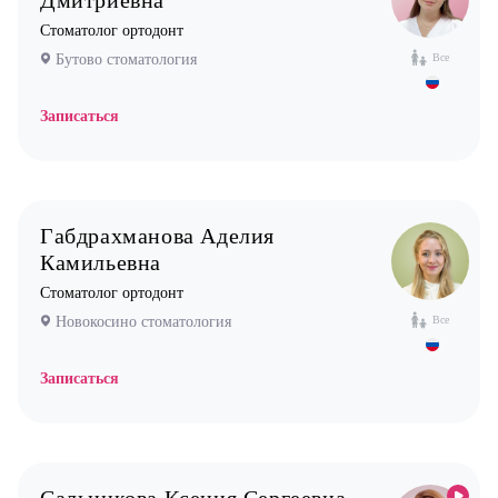
Дмитриевна
Стоматолог имплантолог
Стоматолог ортодонт
Стоматолог ортодонт
Бутово стоматология
Все
Стоматолог ортопед
Записаться
Стоматолог хирург
Стоматолог терапевт
Врач УЗИ
Уролог
Габдрахманова Аделия
Камильевна
Физиотерапевт
Стоматолог ортодонт
Фониатр
Новокосино стоматология
Все
Хирург
Эндокринолог
Записаться