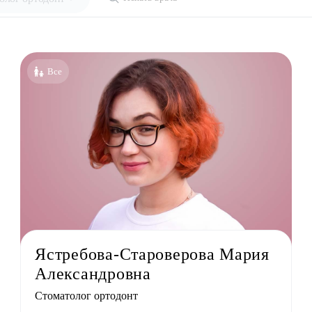
ециальности
голог-иммунолог
Все
езиолог
энтеролог
олог
толог
лог детский
ед
лог
льный терапевт
Ястребова-Староверова Мария
лог
Александровна
лог
Стоматолог ортодонт
ед