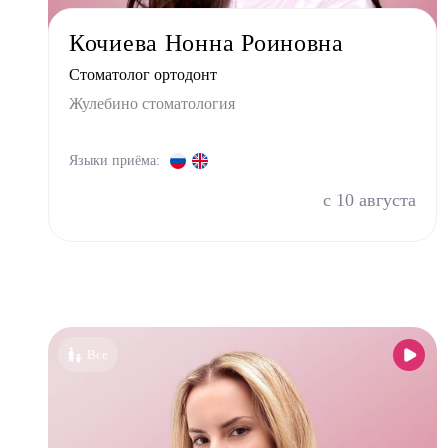
Фониа
Кочиева Нонна Роиновна
Хирур
Стоматолог ортодонт
Эндок
Жулебино стоматология
Языки приёма:
с 10 августа
Все