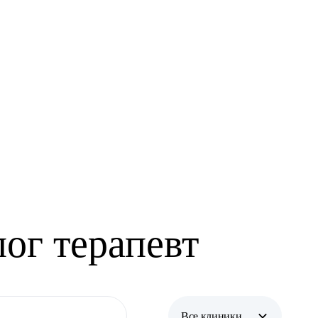
лог терапевт
Все клиники