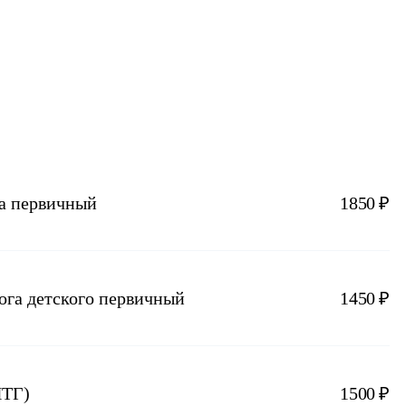
та первичный
1850 ₽
ога детского первичный
1450 ₽
ПТГ)
1500 ₽