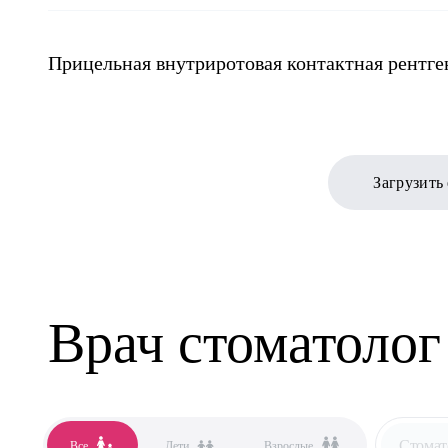
Прицельная внутриротовая контактная рентг
Загрузить
Врач стоматолог
Стомат
Все
Дети
Взрослые