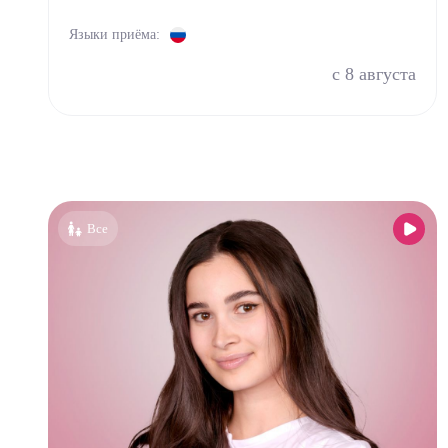
Остео
Языки приёма:
Оторин
с 8 августа
Офталь
Педиа
Психи
Психо
Пульм
Все
Стома
Стомат
Стомат
Стомат
Стомат
Врач 
Уроло
Физио