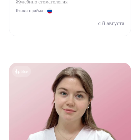
Жулебино стоматология
пат
Языки приёма:
оларинголог (лор)
с 8 августа
молог (Окулист)
тр
атр
лог
онолог
толог имплантолог
Все
олог ортодонт
олог ортопед
олог хирург
олог терапевт
УЗИ
г
терапевт