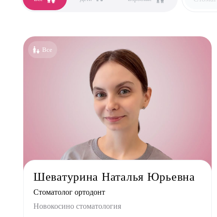
Все сп
Аллер
Все
Анест
Гастро
Гинек
Дерма
Кардио
Логоп
Маммо
Мануа
Шеватурина Наталья Юрьевна
Невро
Стоматолог ортодонт
Нефро
Новокосино стоматология
Ортоп