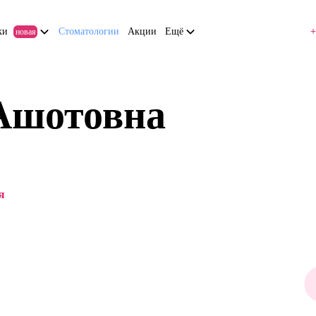
ки
Стоматологии
Акции
Ещё
+
новая
Ашотовна
я