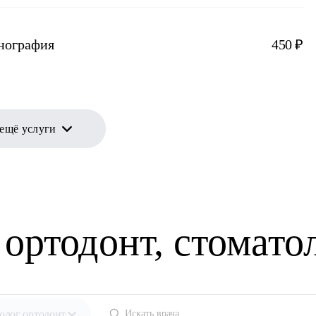
енография
450 ₽
 ещё услуги
 ортодонт, стомато
олог ортодонт