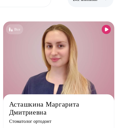
Все клиники
Бутово парк
Все
Бутово стоматология
Жулебино стоматология
Новокосино стоматология
Асташкина Маргарита
Дмитриевна
Стоматолог ортодонт