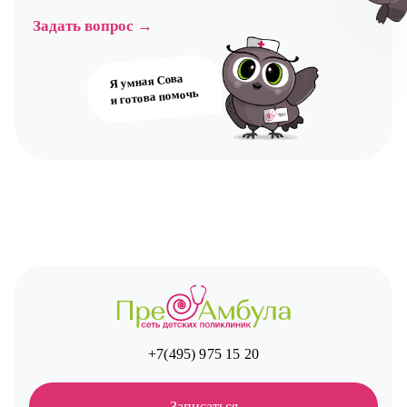
Задать вопрос →
Авт
Я умная Сова
и готова помочь
+7(495) 975 15 20
Записаться