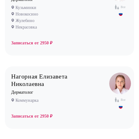
Остеопат
Кузьминки
Все
Оториноларинголог (лор)
Новокосино
Офтальмолог (Окулист)
Жулебино
Некрасовка
Педиатр
Психиатр
Записаться от
2950 ₽
Психолог
Пульмонолог
Стоматолог имплантолог
Нагорная Елизавета
Стоматолог ортодонт
Николаевна
Стоматолог ортопед
Дерматолог
Стоматолог хирург
Коммунарка
Все
Стоматолог терапевт
Записаться от
2950 ₽
Врач УЗИ
Уролог