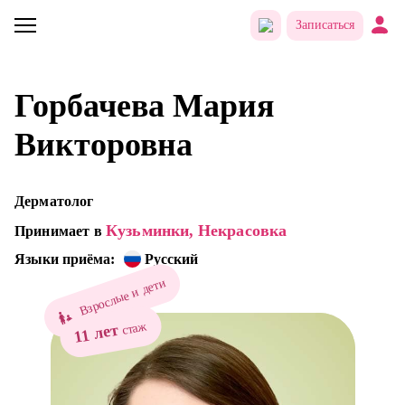
Записаться
Горбачева Мария
Викторовна
Дерматолог
Кузьминки,
Некрасовка
Принимает в
Языки приёма:
Русский
Взрослые и дети
стаж
11 лет