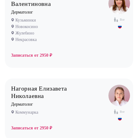
Валентиновна
Ортопед
Дерматолог
Остеопат
Кузьминки
Все
Оториноларинголог (лор)
Новокосино
Офтальмолог (Окулист)
Жулебино
Некрасовка
Педиатр
Психиатр
Записаться от
2950 ₽
Психолог
Пульмонолог
Стоматолог имплантолог
Нагорная Елизавета
Стоматолог ортодонт
Николаевна
Стоматолог ортопед
Дерматолог
Стоматолог хирург
Коммунарка
Все
Стоматолог терапевт
Записаться от
2950 ₽
Врач УЗИ