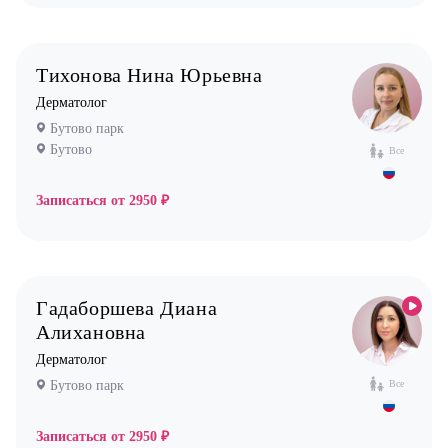
Уролог
Физиотерапевт
Тихонова Нина Юрьевна
Фониатр
Дерматолог
Хирург
Бутово парк
Эндокринолог
Бутово
Все
Записаться от
2950 ₽
Гадаборшева Диана
Алихановна
Дерматолог
Бутово парк
Все
Записаться от
2950 ₽