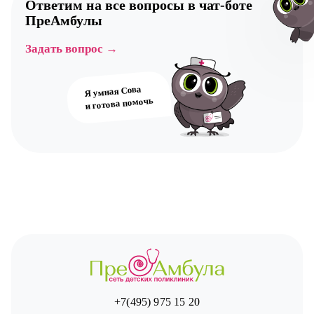
Ответим на все вопросы в
чат-боте
ПреАмбулы
Задать вопрос →
Авт
Я умная Сова
и готова помочь
+7(495) 975 15 20