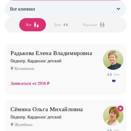
Все клиники
Все специальности
Аллерголог-иммунолог
Все
Дети
Взрослые
Все клиники
Анестезиолог
Бутово
Гастроэнтеролог
Бутово парк
Гинеколог
Радькова Елена Владимировна
Жулебино
Дерматолог
Педиатр, Кардиолог детский
Кузьминки
Кардиолог детский
Кузьминки
Некрасовка
Логопед
Дети
Новокосино
Записаться от
2950 ₽
Маммолог
Мануальный терапевт
Невролог
Сёмина Ольга Михайловна
Нефролог
Педиатр, Кардиолог детский
Ортопед
Жулебино
Дети