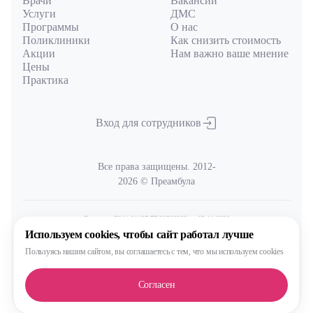
Врачи
Вакансии
Услуги
ДМС
Программы
О нас
Поликлиники
Как снизить стоимость
Акции
Нам важно ваше мнение
Цены
Практика
Вход для сотрудников
Все права защищены. 2012-
2026 © Преамбула
Лицензия Л041-01137-77/00590289
от 05.11.2020
выдана Министерством здравоохранения Московской области
Используем cookies,
чтобы сайт работал лучше
Пользуясь нашим сайтом,
вы соглашаетесь с тем, что
мы используем cookies
Политика
обработки и защиты персональных данных
Согласен
Сделано, конечно, в MAX