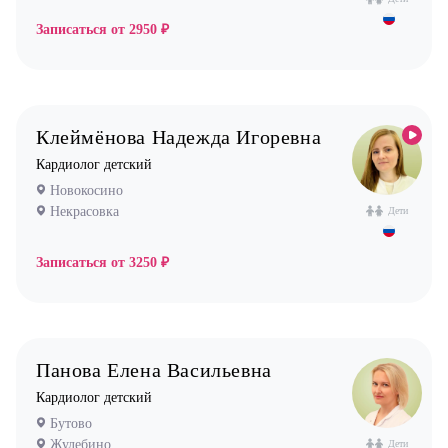
Остеопат
Записаться от
2950 ₽
Оториноларинголог (лор)
Офтальмолог (Окулист)
Педиатр
Психиатр
Клеймёнова Надежда Игоревна
Психолог
Кардиолог детский
Новокосино
Пульмонолог
Некрасовка
Дети
Стоматолог имплантолог
Стоматолог ортодонт
Записаться от
3250 ₽
Стоматолог ортопед
Стоматолог хирург
Стоматолог терапевт
Панова Елена Васильевна
Врач УЗИ
Кардиолог детский
Уролог
Бутово
Жулебино
Дети