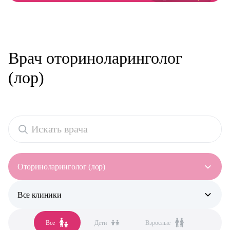
Врач оториноларинголог
(лор)
Оториноларинголог (лор)
Все клиники
Все специальности
Аллерголог-иммунолог
Все
Дети
Взрослые
Все клиники