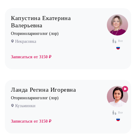
Педиатр
Психиатр
Капустина Екатерина
Психолог
Валерьевна
Пульмонолог
Оториноларинголог (лор)
Стоматолог имплантолог
Некрасовка
Все
Стоматолог ортодонт
Стоматолог ортопед
Записаться от
3150 ₽
Стоматолог хирург
Стоматолог терапевт
Врач УЗИ
Ланда Регина Игоревна
Уролог
Оториноларинголог (лор)
Кузьминки
Физиотерапевт
Все
Фониатр
Записаться от
3150 ₽
Хирург
Эндокринолог