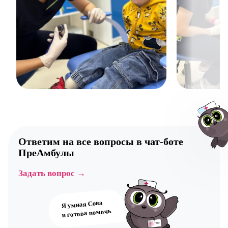
Ответим на все вопросы в
чат-боте
ПреАмбулы
Задать вопрос →
Авт
Я умная Сова
и готова помочь