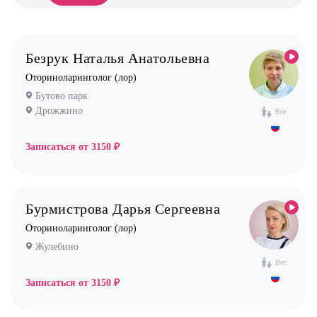
Анестезиолог
Бутово
Гастроэнтеролог
Бутово парк
Гинеколог
Безрук Наталья Анатольевна
Дрожжино
Дерматолог
Оториноларинголог (лор)
Жулебино
Кардиолог детский
Бутово парк
Коммунарка
Дрожжино
Логопед
Все
Кузьминки
Маммолог
Записаться от
3150 ₽
Некрасовка
Мануальный терапевт
Новокосино
Невролог
Бурмистрова Дарья Сергеевна
Нефролог
Оториноларинголог (лор)
Ортопед
Жулебино
Остеопат
Все
Оториноларинголог (лор)
Записаться от
3150 ₽
Офтальмолог (Окулист)