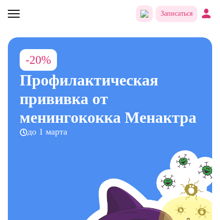
Записаться
-20%
Профилактическая
прививка от
менингококка Менактра
до 1 марта