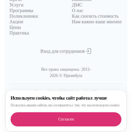
Услуги
ДМС
Программы
О нас
Поликлиники
Как снизить стоимость
Акции
Нам важно ваше мнение
Цены
Практика
Вход для сотрудников
Все права защищены. 2012-
2026 © Преамбула
Лицензия Л041-01137-77/00590289
от 05.11.2020
выдана Министерством здравоохранения Московской области
Используем cookies,
чтобы сайт работал лучше
Пользуясь нашим сайтом,
вы соглашаетесь с тем, что
мы используем cookies
Политика
обработки и защиты персональных данных
Согласен
Сделано, конечно, в MAX