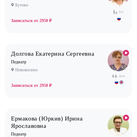
Бутово
Физиотерапевт
Все
Фониатр
Записаться от
2950 ₽
Хирург
Эндокринолог
Долгова Екатерина Сергеевна
Педиатр
Новокосино
Дети
Записаться от
2950 ₽
Ермакова (Юркив) Ирина
Ярославовна
Педиатр