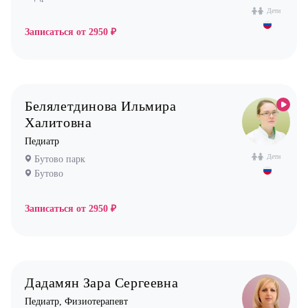
Дети
Остеопат
Записаться от
2950 ₽
Оториноларинголог (лор)
Офтальмолог (Окулист)
Педиатр
Психиатр
Белялетдинова Ильмира
Халитовна
Психолог
Педиатр
Пульмонолог
Дети
Бутово парк
Стоматолог имплантолог
Бутово
Стоматолог ортодонт
Стоматолог ортопед
Записаться от
2950 ₽
Стоматолог хирург
Стоматолог терапевт
Врач УЗИ
Дадамян Зара Сергеевна
Уролог
Педиатр, Физиотерапевт