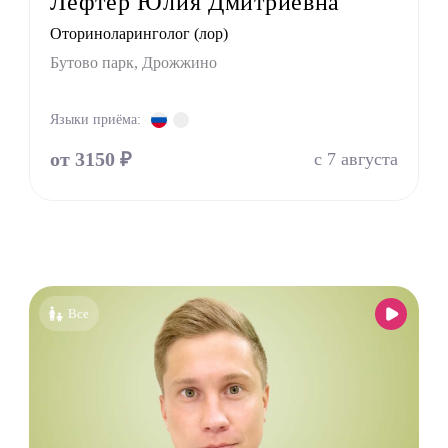
Лефтер Юлия Дмитриевна
г
Оториноларинголог (лор)
ринолог
Бутово парк, Дрожжино
Языки приёма:
от 3150 ₽
с 7 августа
Все