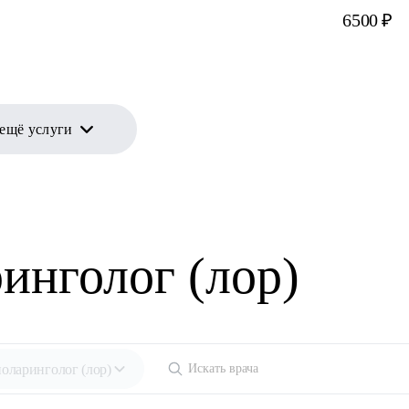
6500 ₽
 ещё услуги
инголог (лор)
оларинголог (лор)