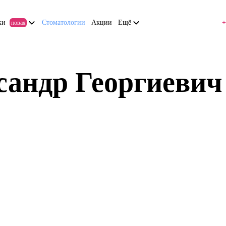
ки
Стоматологии
Акции
Ещё
+
новая
сандр Георгиевич