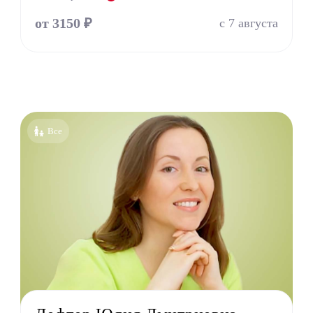
оларинголог (лор)
от 3150 ₽
с 7 августа
молог (Окулист)
тр
атр
лог
онолог
толог имплантолог
Все
олог ортодонт
олог ортопед
олог хирург
олог терапевт
УЗИ
г
терапевт
тр