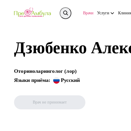
Врачи
Услуги
Клини
Дзюбенко Алек
Оториноларинголог (лор)
Языки приёма:
Русский
Врач не принимает