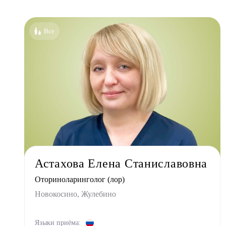
Все сп
Аллер
Все
Анест
Гастро
Гинек
Дерма
Кардио
Логоп
Маммо
Мануа
Астахова Елена Станиславовна
Невро
Оториноларинголог (лор)
Нефро
Новокосино, Жулебино
Ортоп
Остео
Языки приёма: