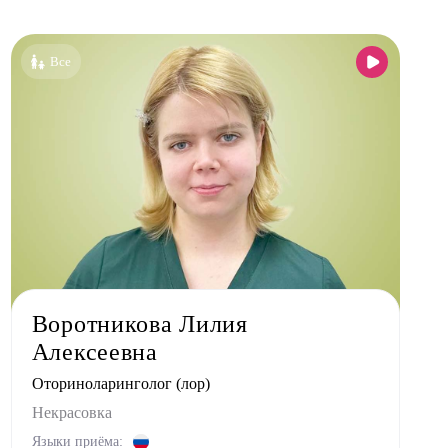
Все клиники
Бутово
Все
Бутово парк
Дрожжино
Жулебино
Коммунарка
Кузьминки
Некрасовка
Новокосино
Воротникова Лилия
Алексеевна
Оториноларинголог (лор)
Некрасовка
Языки приёма: