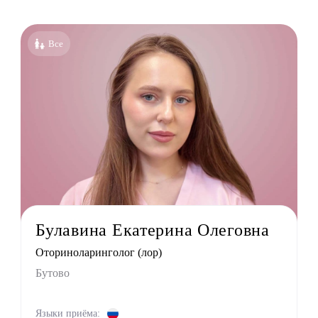
ециальности
голог-иммунолог
Все
езиолог
энтеролог
олог
толог
лог детский
ед
лог
льный терапевт
Булавина Екатерина Олеговна
лог
Оториноларинголог (лор)
лог
Бутово
ед
пат
Языки приёма: