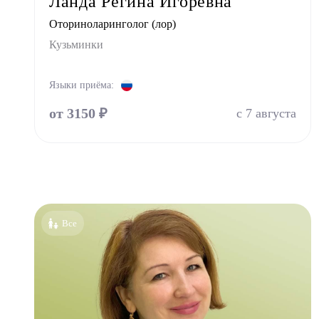
Ланда Регина Игоревна
Хирур
Оториноларинголог (лор)
Эндок
Кузьминки
Языки приёма:
от 3150 ₽
с 7 августа
Все