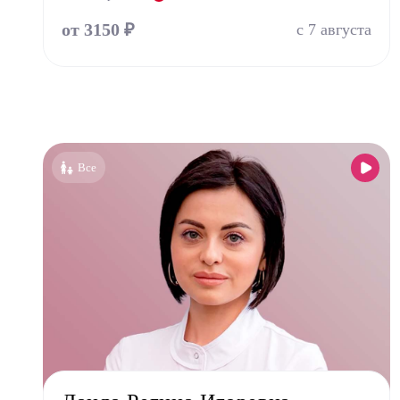
Оторин
от 3150 ₽
с 7 августа
Офталь
Педиа
Психи
Психо
Пульм
Все
Стома
Стомат
Стомат
Стомат
Стомат
Врач 
Уроло
Физио
Фониа