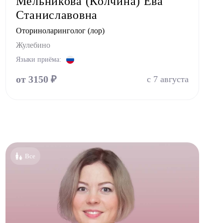
Мельникова (Колчина) Ева
Станиславовна
Оториноларинголог (лор)
Жулебино
Языки приёма:
от 3150 ₽
с 7 августа
Все