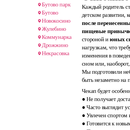
Бутово парк
Каждый родитель ст
Бутово
детском развитии, 
Новокосино
после перенесенн
Жулебино
пищевые привыч
Коммунарка
стороной и
юных с
Дрожжино
нагрузкам, что тре
Некрасовка
изменения в поведе
сном или, наоборот
Мы подготовили неб
быть незаметно на 
Чекап будет особенн
● Не получает доста
● Часто выглядит у
● Увлечен спортом 
● Готовится к новы