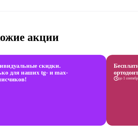
ожие акции
ивидуальные скидки.
Бесплат
ько для наших tg- и max-
ортодон
писчиков!
до 1 сентяб