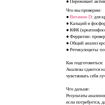
● Переживает активн
Что мы проверим:
●
Витамин D
: для 
● Кальций и фосфор:
● КФК (креатинфосф
● Ферритин: провер
● Общий анализ кро
● Ретикулоциты: пок
Как подготовиться:
Анализы сдаются н
чувствовать себя л
Что дальше:
Результаты анализо
если потребуется, д