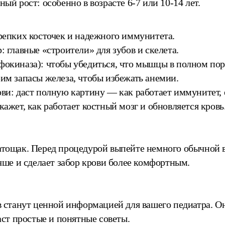
ый рост: особенно в возрасте 6-7 или 10-14 лет.
крепких косточек и надежного иммунитета.
 главные «строители» для зубов и скелета.
окиназа): чтобы убедиться, что мышцы в полном пор
им запасы железа, чтобы избежать анемии.
ви: даст полную картину — как работает иммунитет, е
ажет, как работает костный мозг и обновляется кровь
атощак. Перед процедурой выпейте немного обычной 
учше и сделает забор крови более комфортным.
в станут ценной информацией для вашего педиатра. Он 
аст простые и понятные советы.