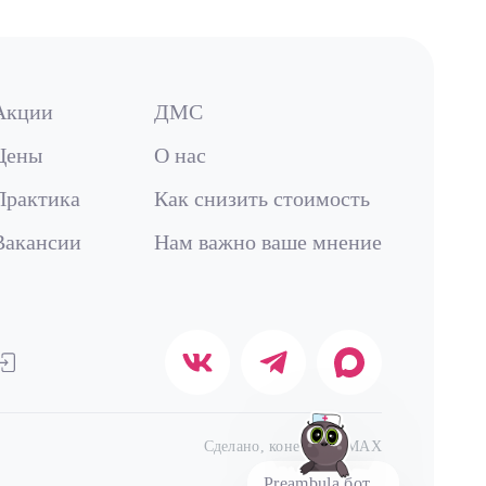
Акции
ДМС
Цены
О нас
Практика
Как снизить стоимость
Вакансии
Нам важно ваше мнение
Сделано, конечно, в MAX
Preambula бот