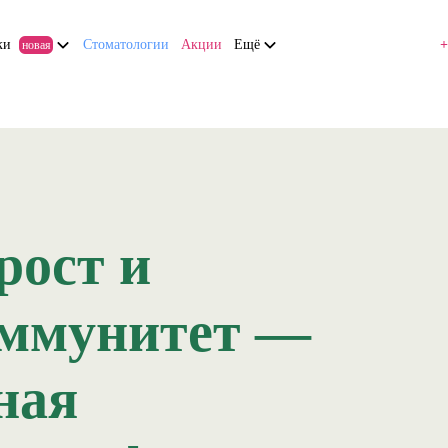
ки
Стоматологии
Акции
Ещё
+
новая
рост и
иммунитет —
ная