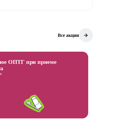
Все акции
ное ОПТГ при приеме
та
ря