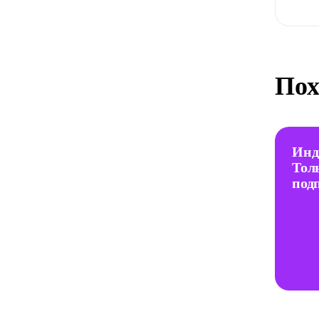
Пох
Инд
Тол
под