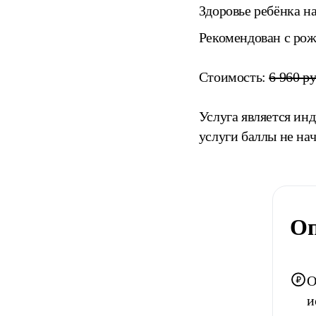
Здоровье ребёнка н
Рекомендован с рож
Стоимость:
6 960 ру
Услуга является ин
услуги баллы не на
Оп
О
и