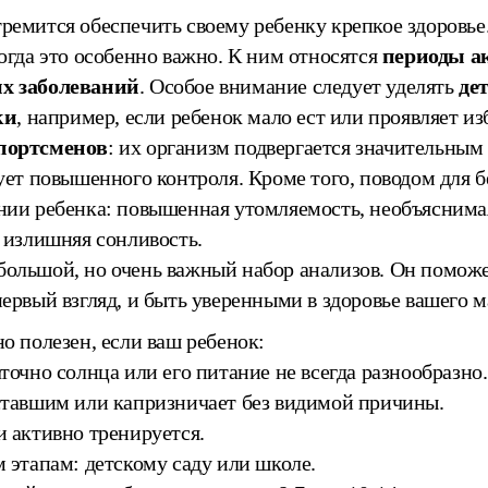
ремится обеспечить своему ребенку крепкое здоровь
когда это особенно важно. К ним относятся
периоды ак
ых заболеваний
. Особое внимание следует уделять
де
ки
, например, если ребенок мало ест или проявляет из
портсменов
: их организм подвергается значительны
бует повышенного контроля. Кроме того, поводом для 
нии ребенка: повышенная утомляемость, необъяснима
, излишняя сонливость.
ольшой, но очень важный набор анализов. Он поможет
первый взгляд, и быть уверенными в здоровье вашего 
о полезен, если ваш ребенок:
точно солнца или его питание не всегда разнообразно.
ставшим или капризничает без видимой причины.
и активно тренируется.
м этапам: детскому саду или школе.