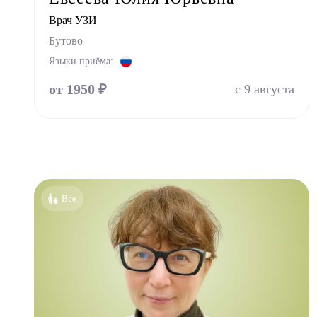
Врач УЗИ
Нефро
Бутово
Ортоп
Языки приёма:
Остео
от 1950 ₽
Оторин
с 9 августа
Офталь
Педиа
Психи
Психо
Пульм
Все
Стома
Стомат
Стомат
Стомат
Стомат