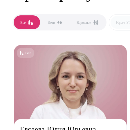
Врач 
Все
Дети
Взрослые
Все сп
Аллер
Все
Анест
Гастро
Гинек
Дерма
Кардио
Логоп
Маммо
Мануа
Евсеева Юлия Юрьевна
Невро