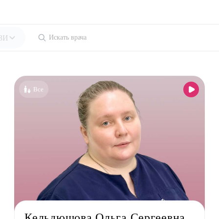
УЗИ
ециальности
голог-иммунолог
Все
езиолог
энтеролог
олог
толог
лог детский
ед
лог
льный терапевт
Кельдюшова Ольга Сергеевна
лог