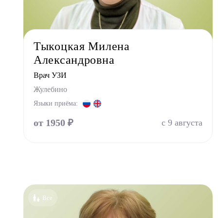
Врач 
Уроло
Физио
Тыкоцкая Милена
Фониа
Александровна
Хирур
Врач УЗИ
Эндок
Жулебино
Языки приёма:
от 1950 ₽
с 9 августа
Все