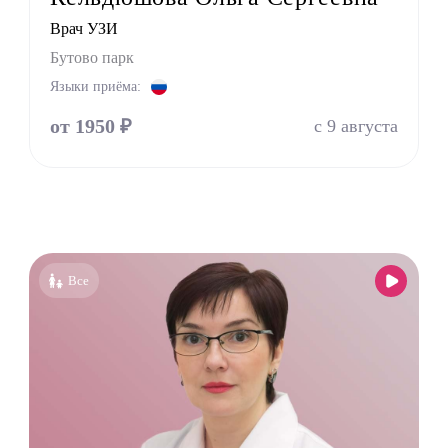
Врач УЗИ
лог
Бутово парк
ед
Языки приёма:
пат
оларинголог (лор)
от 1950 ₽
с 9 августа
молог (Окулист)
тр
атр
лог
онолог
Все
толог имплантолог
олог ортодонт
олог ортопед
олог хирург
олог терапевт