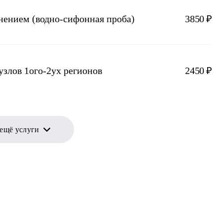
лнением (водно-сифонная проба)
3850 ₽
узлов 1ого-2ух регионов
2450 ₽
 ещё услуги