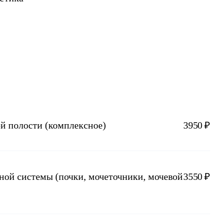
й полости (комплексное)
3950 ₽
очеточники, мочевой
3550 ₽