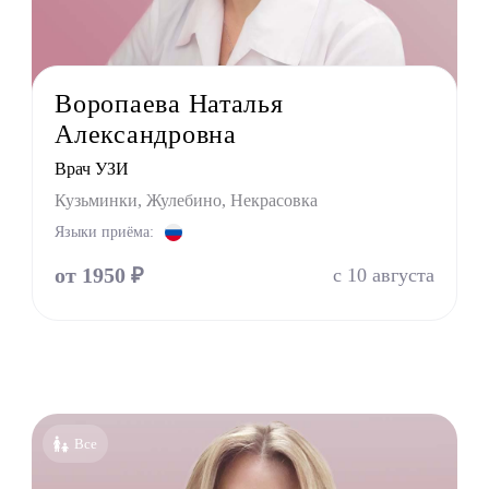
УЗИ
г
терапевт
Воропаева Наталья
тр
Александровна
г
Врач УЗИ
ринолог
Кузьминки, Жулебино, Некрасовка
Языки приёма:
от 1950 ₽
с 10 августа
Все