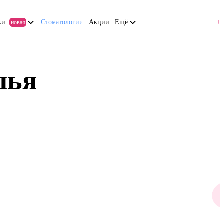
ки
Стоматологии
Акции
Ещё
+
новая
лья