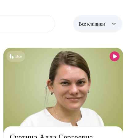
Все клиники
Все клиники
Бутово
Все
Бутово парк
Жулебино
Коммунарка
Кузьминки
Некрасовка
Новокосино
Суетина Алла Сергеевна