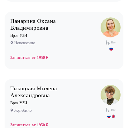
Уролог
Физиотерапевт
Панарина Оксана
Фониатр
Владимировна
Хирург
Врач УЗИ
Эндокринолог
Новокосино
Все
Записаться от
1950 ₽
Тыкоцкая Милена
Александровна
Врач УЗИ
Жулебино
Все
Записаться от
1950 ₽