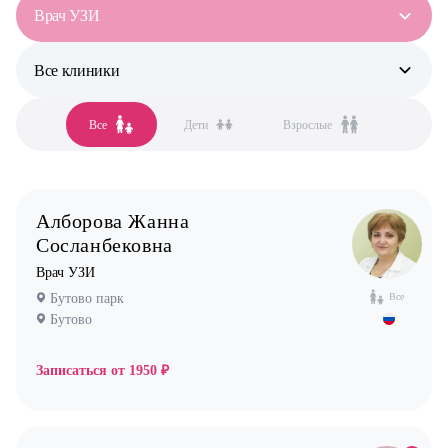
Врач УЗИ
Все клиники
Все специальности
Аллерголог-иммунолог
Все
Дети
Взрослые
Все клиники
Анестезиолог
Бутово
Гастроэнтеролог
Бутово парк
Гинеколог
Алборова Жанна
Жулебино
Дерматолог
Сосланбековна
Коммунарка
Кардиолог детский
Врач УЗИ
Кузьминки
Логопед
Бутово парк
Все
Бутово
Некрасовка
Маммолог
Новокосино
Мануальный терапевт
Записаться от
1950 ₽
Невролог
Нефролог