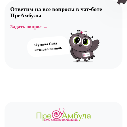
Ответим на все вопросы в
чат-боте
ПреАмбулы
Авт
Задать вопрос →
Я умная Сова
и готова помочь