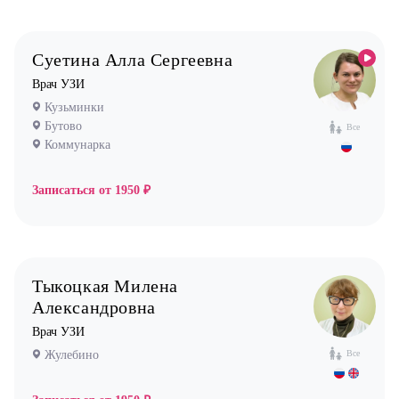
Педиатр
Психиатр
Суетина Алла Сергеевна
Психолог
Врач УЗИ
Кузьминки
Пульмонолог
Бутово
Все
Стоматолог имплантолог
Коммунарка
Стоматолог ортодонт
Записаться от
1950 ₽
Стоматолог ортопед
Стоматолог хирург
Стоматолог терапевт
Врач УЗИ
Тыкоцкая Милена
Уролог
Александровна
Врач УЗИ
Физиотерапевт
Жулебино
Все
Фониатр
Хирург