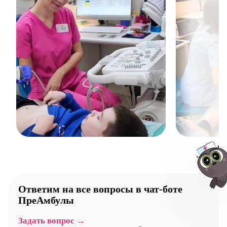
Ответим на все вопросы в
чат-боте
ПреАмбулы
Авт
Задать вопрос →