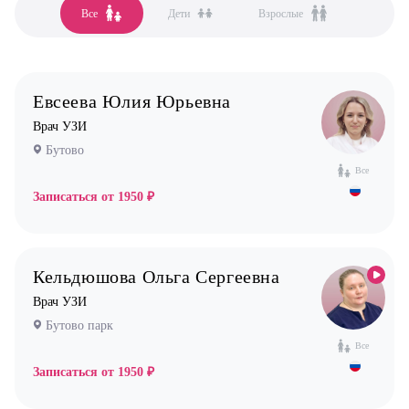
Аллерголог-иммунолог
Все
Дети
Взрослые
Все клиники
Анестезиолог
Бутово
Гастроэнтеролог
Бутово парк
Гинеколог
Евсеева Юлия Юрьевна
Жулебино
Дерматолог
Врач УЗИ
Коммунарка
Кардиолог детский
Бутово
Кузьминки
Логопед
Все
Некрасовка
Записаться от
1950 ₽
Маммолог
Новокосино
Мануальный терапевт
Невролог
Кельдюшова Ольга Сергеевна
Нефролог
Врач УЗИ
Ортопед
Бутово парк
Все
Остеопат
Записаться от
1950 ₽
Оториноларинголог (лор)
Офтальмолог (Окулист)