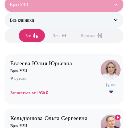
Врач УЗИ
Все клиники
Все специальности
Аллерголог-иммунолог
Все
Дети
Взрослые
Все клиники
Анестезиолог
Бутово
Гастроэнтеролог
Бутово парк
Гинеколог
Евсеева Юлия Юрьевна
Жулебино
Дерматолог
Врач УЗИ
Коммунарка
Кардиолог детский
Бутово
Кузьминки
Логопед
Все
Некрасовка
Записаться от
1950 ₽
Маммолог
Новокосино
Мануальный терапевт
Невролог
Кельдюшова Ольга Сергеевна
Нефролог
Врач УЗИ