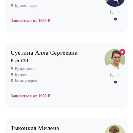
Ортопед
Бутово парк
Все
Остеопат
Записаться от
1950 ₽
Оториноларинголог (лор)
Офтальмолог (Окулист)
Педиатр
Психиатр
Суетина Алла Сергеевна
Психолог
Врач УЗИ
Кузьминки
Пульмонолог
Бутово
Все
Стоматолог имплантолог
Коммунарка
Стоматолог ортодонт
Записаться от
1950 ₽
Стоматолог ортопед
Стоматолог хирург
Стоматолог терапевт
Врач УЗИ
Тыкоцкая Милена