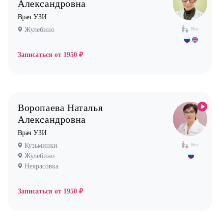
Уролог
Александровна
Врач УЗИ
Физиотерапевт
Жулебино
Все
Фониатр
Хирург
Записаться от
1950 ₽
Эндокринолог
Воропаева Наталья
Александровна
Врач УЗИ
Кузьминки
Все
Жулебино
Некрасовка
Записаться от
1950 ₽