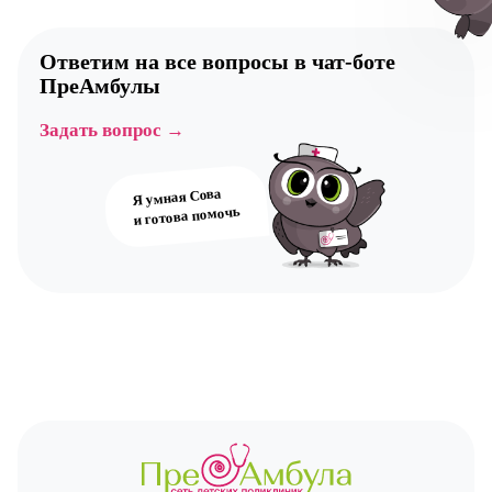
Ответим на все вопросы в
чат-боте
ПреАмбулы
Авт
Задать вопрос →
Я умная Сова
и готова помочь