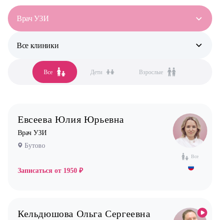
Врач УЗИ
Все клиники
Все специальности
Аллерголог-иммунолог
Все
Дети
Взрослые
Все клиники
Анестезиолог
Бутово
Гастроэнтеролог
Бутово парк
Гинеколог
Евсеева Юлия Юрьевна
Жулебино
Дерматолог
Врач УЗИ
Коммунарка
Кардиолог детский
Бутово
Кузьминки
Логопед
Все
Некрасовка
Записаться от
1950 ₽
Маммолог
Новокосино
Мануальный терапевт
Невролог
Кельдюшова Ольга Сергеевна