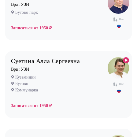
Нефролог
Врач УЗИ
Ортопед
Бутово парк
Все
Остеопат
Записаться от
1950 ₽
Оториноларинголог (лор)
Офтальмолог (Окулист)
Педиатр
Психиатр
Суетина Алла Сергеевна
Психолог
Врач УЗИ
Кузьминки
Пульмонолог
Бутово
Все
Стоматолог имплантолог
Коммунарка
Стоматолог ортодонт
Записаться от
1950 ₽
Стоматолог ортопед
Стоматолог хирург
Стоматолог терапевт
Врач УЗИ