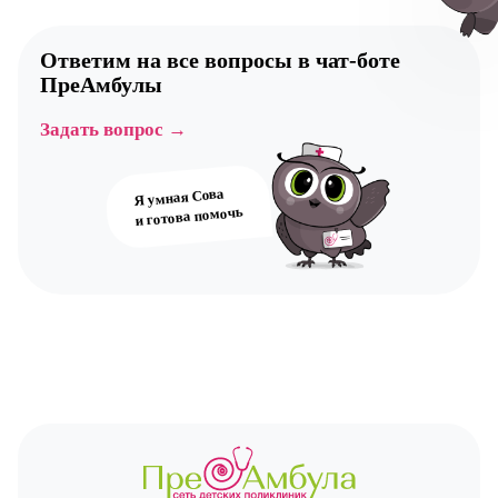
Ответим на все вопросы в
чат-боте
ПреАмбулы
Авт
Задать вопрос →
Я умная Сова
и готова помочь