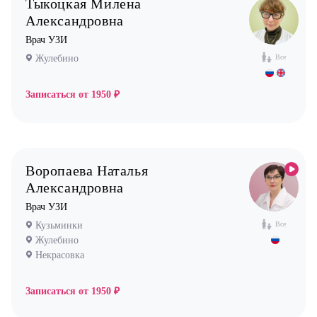
Тыкоцкая Милена
Уролог
Александровна
Врач УЗИ
Физиотерапевт
Жулебино
Все
Фониатр
Хирург
Записаться от
1950 ₽
Эндокринолог
Воропаева Наталья
Александровна
Врач УЗИ
Кузьминки
Все
Жулебино
Некрасовка
Записаться от
1950 ₽